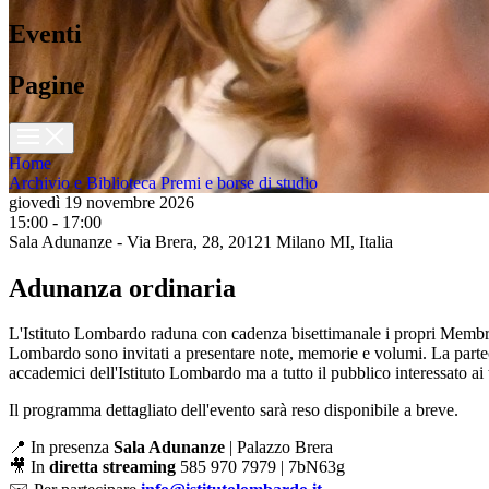
Eventi
Pagine
Home
Archivio e Biblioteca
Premi e borse di studio
giovedì 19 novembre 2026
15:00 - 17:00
Sala Adunanze - Via Brera, 28, 20121 Milano MI, Italia
Adunanza ordinaria
L'Istituto Lombardo raduna con cadenza bisettimanale i propri Memb
Lombardo sono invitati a presentare note, memorie e volumi. La partec
accademici dell'Istituto Lombardo ma a tutto il pubblico interessato ai 
Il programma dettagliato dell'evento sarà reso disponibile a breve.
📍 In presenza
Sala Adunanze
| Palazzo Brera
🎥 In
diretta streaming
585 970 7979 | 7bN63g