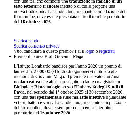
con una tesi che comporti una
traduzione in italiano di un
testo letterario francese
inedito o di cui si propone una
nuova traduzione. La candidatura, mediante compilazione del
form online, deve essere presentata entro il termine perentorio
del
16 ottobre 2026
.
Scarica bando
Scarica consenso privacy
Vuoi candidarti a questo premio? Fai il
login
o
registrati
Premio di laurea Prof. Giovanni Maga
L’Istituto Lombardo bandisce per l’anno 2026 un premio di
laurea di € 2.000,00 (al lordo di ogni onere) intitolato alla
memoria di Giovanni Maga. Il premio è riservato a un/una
neolaureato/a
che abbia conseguito la laurea magistrale in
Biologia
o
Biotecnologie
presso l'
Università degli Studi di
Pavia
, nel periodo dal 1° ottobre 2025 al 30 settembre 2026,
con una
tesi sperimentale
sulle
malattie infettive
riguardante
vettori, batteri e virus. La candidatura, mediante compilazione
del form online, deve essere presentata entro il termine
perentorio del
16 ottobre 2026
.