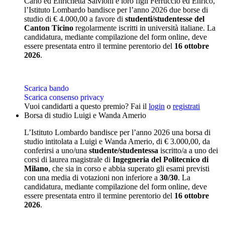
Carlo ed Enrichetta Salvioni e loro figli Ferruccio ed Enrico,
l’Istituto Lombardo bandisce per l’anno 2026 due borse di
studio di € 4.000,00 a favore di
studenti/studentesse del
Canton Ticino
regolarmente iscritti in università italiane. La
candidatura, mediante compilazione del form online, deve
essere presentata entro il termine perentorio del
16 ottobre
2026
.
Scarica bando
Scarica consenso privacy
Vuoi candidarti a questo premio? Fai il
login
o
registrati
Borsa di studio Luigi e Wanda Amerio
L’Istituto Lombardo bandisce per l’anno 2026 una borsa di
studio intitolata a Luigi e Wanda Amerio, di € 3.000,00, da
conferirsi a uno/una
studente/studentessa
iscritto/a a uno dei
corsi di laurea magistrale di
Ingegneria del Politecnico di
Milano
, che sia in corso e abbia superato gli esami previsti
con una media di votazioni non inferiore a
30/30
. La
candidatura, mediante compilazione del form online, deve
essere presentata entro il termine perentorio del
16 ottobre
2026
.