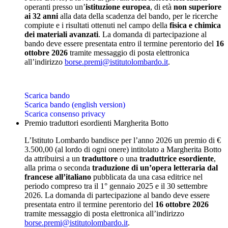
operanti presso un’
istituzione europea
, di età
non superiore
ai 32 anni
alla data della scadenza del bando, per le ricerche
compiute e i risultati ottenuti nel campo della
fisica e chimica
dei materiali avanzati
. La domanda di partecipazione al
bando deve essere presentata entro il termine perentorio del
16
ottobre 2026
tramite messaggio di posta elettronica
all’indirizzo
borse.premi@istitutolombardo.it
.
Scarica bando
Scarica bando (english version)
Scarica consenso privacy
Premio traduttori esordienti Margherita Botto
L’Istituto Lombardo bandisce per l’anno 2026 un premio di €
3.500,00 (al lordo di ogni onere) intitolato a Margherita Botto
da attribuirsi a un
traduttore
o una
traduttrice esordiente
,
alla prima o seconda
traduzione di un’opera letteraria dal
francese all’italiano
pubblicata da una casa editrice nel
periodo compreso tra il 1° gennaio 2025 e il 30 settembre
2026. La domanda di partecipazione al bando deve essere
presentata entro il termine perentorio del
16 ottobre 2026
tramite messaggio di posta elettronica all’indirizzo
borse.premi@istitutolombardo.it
.