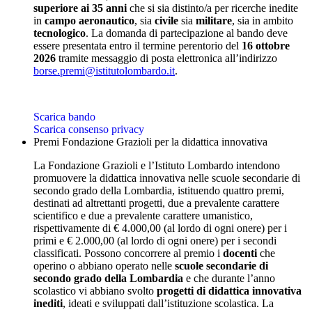
superiore ai 35 anni
che si sia distinto/a per ricerche inedite
in
campo aeronautico
, sia
civile
sia
militare
, sia in ambito
tecnologico
. La domanda di partecipazione al bando deve
essere presentata entro il termine perentorio del
16 ottobre
2026
tramite messaggio di posta elettronica all’indirizzo
borse.premi@istitutolombardo.it
.
Scarica bando
Scarica consenso privacy
Premi Fondazione Grazioli per la didattica innovativa
La Fondazione Grazioli e l’Istituto Lombardo intendono
promuovere la didattica innovativa nelle scuole secondarie di
secondo grado della Lombardia, istituendo quattro premi,
destinati ad altrettanti progetti, due a prevalente carattere
scientifico e due a prevalente carattere umanistico,
rispettivamente di € 4.000,00 (al lordo di ogni onere) per i
primi e € 2.000,00 (al lordo di ogni onere) per i secondi
classificati. Possono concorrere al premio i
docenti
che
operino o abbiano operato nelle
scuole secondarie di
secondo grado della Lombardia
e che durante l’anno
scolastico vi abbiano svolto
progetti di didattica innovativa
inediti
, ideati e sviluppati dall’istituzione scolastica. La