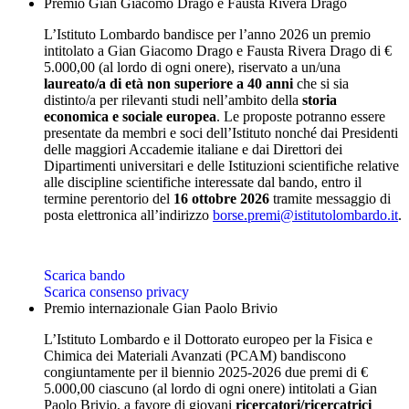
Premio Gian Giacomo Drago e Fausta Rivera Drago
L’Istituto Lombardo bandisce per l’anno 2026 un premio
intitolato a Gian Giacomo Drago e Fausta Rivera Drago di €
5.000,00 (al lordo di ogni onere), riservato a un/una
laureato/a di età non superiore a 40 anni
che si sia
distinto/a per rilevanti studi nell’ambito della
storia
economica e sociale europea
. Le proposte potranno essere
presentate da membri e soci dell’Istituto nonché dai Presidenti
delle maggiori Accademie italiane e dai Direttori dei
Dipartimenti universitari e delle Istituzioni scientifiche relative
alle discipline scientifiche interessate dal bando, entro il
termine perentorio del
16 ottobre 2026
tramite messaggio di
posta elettronica all’indirizzo
borse.premi@istitutolombardo.it
.
Scarica bando
Scarica consenso privacy
Premio internazionale Gian Paolo Brivio
L’Istituto Lombardo e il Dottorato europeo per la Fisica e
Chimica dei Materiali Avanzati (PCAM) bandiscono
congiuntamente per il biennio 2025-2026 due premi di €
5.000,00 ciascuno (al lordo di ogni onere) intitolati a Gian
Paolo Brivio, a favore di giovani
ricercatori/ricercatrici