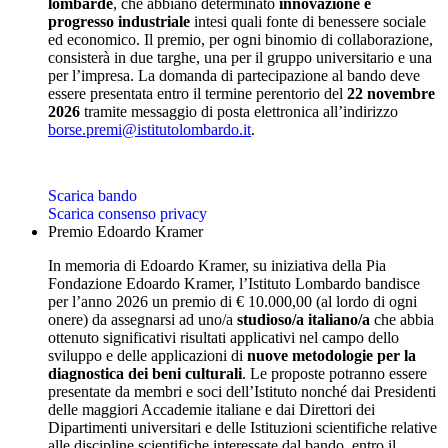
lombarde
, che abbiano determinato
innovazione e
progresso industriale
intesi quali fonte di benessere sociale
ed economico. Il premio, per ogni binomio di collaborazione,
consisterà in due targhe, una per il gruppo universitario e una
per l’impresa. La domanda di partecipazione al bando deve
essere presentata entro il termine perentorio del
22 novembre
2026
tramite messaggio di posta elettronica all’indirizzo
borse.premi@istitutolombardo.it
.
Scarica bando
Scarica consenso privacy
Premio Edoardo Kramer
In memoria di Edoardo Kramer, su iniziativa della Pia
Fondazione Edoardo Kramer, l’Istituto Lombardo bandisce
per l’anno 2026 un premio di € 10.000,00 (al lordo di ogni
onere) da assegnarsi ad uno/a
studioso/a italiano/a
che abbia
ottenuto significativi risultati applicativi nel campo dello
sviluppo e delle applicazioni di
nuove metodologie per la
diagnostica dei beni culturali
. Le proposte potranno essere
presentate da membri e soci dell’Istituto nonché dai Presidenti
delle maggiori Accademie italiane e dai Direttori dei
Dipartimenti universitari e delle Istituzioni scientifiche relative
alle discipline scientifiche interessate dal bando, entro il