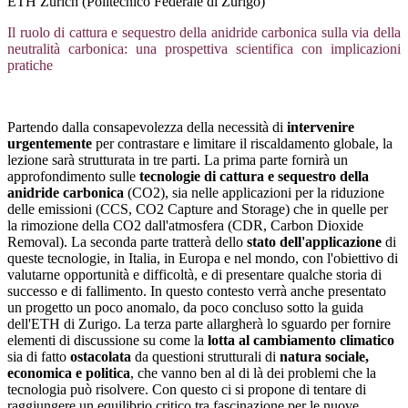
ETH Zürich (Politecnico Federale di Zurigo)
Il ruolo di cattura e sequestro della anidride carbonica sulla via della
neutralità carbonica: una prospettiva scientifica con implicazioni
pratiche
Partendo dalla consapevolezza della necessità di
intervenire
urgentemente
per contrastare e limitare il riscaldamento globale, la
lezione sarà strutturata in tre parti. La prima parte fornirà un
approfondimento sulle
tecnologie di cattura e sequestro della
anidride carbonica
(CO2), sia nelle applicazioni per la riduzione
delle emissioni (CCS, CO2 Capture and Storage) che in quelle per
la rimozione della CO2 dall'atmosfera (CDR, Carbon Dioxide
Removal). La seconda parte tratterà dello
stato dell'applicazione
di
queste tecnologie, in Italia, in Europa e nel mondo, con l'obiettivo di
valutarne opportunità e difficoltà, e di presentare qualche storia di
successo e di fallimento. In questo contesto verrà anche presentato
un progetto un poco anomalo, da poco concluso sotto la guida
dell'ETH di Zurigo. La terza parte allargherà lo sguardo per fornire
elementi di discussione su come la
lotta al cambiamento climatico
sia di fatto
ostacolata
da questioni strutturali di
natura sociale,
economica e politica
, che vanno ben al di là dei problemi che la
tecnologia può risolvere. Con questo ci si propone di tentare di
raggiungere un equilibrio critico tra fascinazione per le nuove