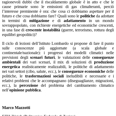
ragionevoli dubbi che il riscaldamento globale è in atto e che le
cause primarie sono le emissioni di gas climalteranti, perciò
l’interesse preminente è ora: che cosa ci dobbiamo aspettare per il
futuro e che cosa dobbiamo fare? Quali sono le
politiche
da adottare
in termini di
mitigazione
e di
adattamento
in un mondo
sovrappopolato, con richieste energetiche ed economiche crescenti,
in una fase di
crescente instabilità
(guerre, terrorismo, rottura degli
equilibri geopolitici)?
Il ciclo di lezioni dell’Istituto Lombardo si propone di fare il punto
sulle conoscenze più aggiornate (a scala globale e
continentale/nazionale): i progressi dei modelli climatici nelle
previsioni degli
scenari futuri
, le valutazioni delle
conseguenze
ambientali
dei vari scenari, il mix di soluzioni di
produzione
energetica
realisticamente realizzabili, le politiche di adattamento
nei vari settori (cibo, salute, ecc.), le
conseguenze economiche
delle
politiche, le
trasformazioni sociali
ineludibili e necessarie e i
relativi problemi che le accompagnano (diseguaglianze, migrazioni,
ecc.), la
percezione
del problema del cambiamento climatico
nell’
opinione pubblica
.
Marco Mazzotti